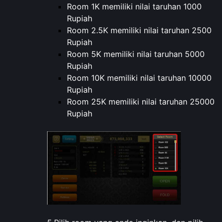
Room 1K memiliki nilai taruhan 1000
Rupiah
Room 2.5K memiliki nilai taruhan 2500
Rupiah
Room 5K memiliki nilai taruhan 5000
Rupiah
Room 10K memiliki nilai taruhan 10000
Rupiah
Room 25K memiliki nilai taruhan 25000
Rupiah