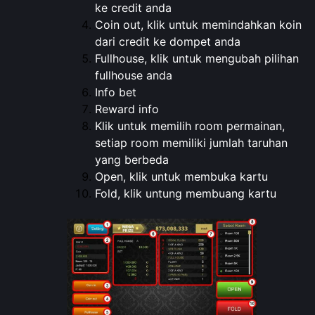
ke credit anda
Coin out, klik untuk memindahkan koin
dari credit ke dompet anda
Fullhouse, klik untuk mengubah pilihan
fullhouse anda
Info bet
Reward info
Klik untuk memilih room permainan,
setiap room memiliki jumlah taruhan
yang berbeda
Open, klik untuk membuka kartu
Fold, klik untung membuang kartu