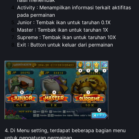
Activity : Menampilkan informasi terkait aktifitas
pada permainan
Junior : Tembak ikan untuk taruhan 0.1X
Master : Tembak ikan untuk taruhan 1X
Supreme : Tembak ikan untuk taruhan 10X
Exit : Button untuk keluar dari permainan
4. Di Menu setting, terdapat beberapa bagian menu
untuk pengaturan permainan