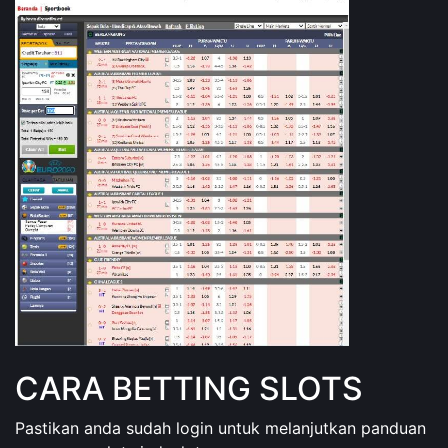
CARA BETTING SLOTS
Pastikan anda sudah login untuk melanjutkan panduan