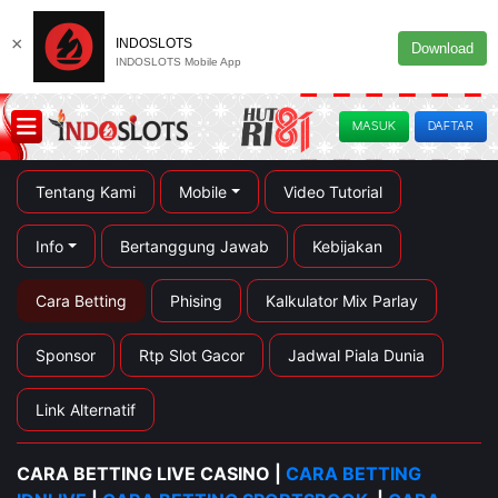
×
INDOSLOTS
Download
INDOSLOTS Mobile App
MASUK
DAFTAR
Tentang Kami
Mobile
Video Tutorial
Info
Bertanggung Jawab
Kebijakan
Cara Betting
Phising
Kalkulator Mix Parlay
Sponsor
Rtp Slot Gacor
Jadwal Piala Dunia
Link Alternatif
CARA BETTING LIVE CASINO
|
CARA BETTING