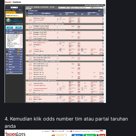
4. Kemudian klik odds number tim atau partai taruhan
anda